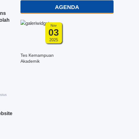
AGENDA
ins
olah
Nov
03
2025
Tes Kemampuan
Akademik
ustus
bsite