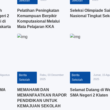
Sekolah
Sekolah
h
Pelatihan Peningkatan
Seleksi Olimpiade Sa
eri 2
Kemampuan Berpikir
Nasional Tingkat Sek
i di
Komputasional Melalui
karta
Mata Pelajaran KKA
Berbasis Mata Pelajaran
Mendalam.
 Agustus
Berita
Rabu, 03 Desember
Berita
Jumat, 15 Ag
2025
2025
Sekolah
Sekolah
SMA
MEMAHAMI DAN
Selamat Datang di We
MEMANFAATKAN RAPOR
SMA Negeri 2 Klaten
PENDIDIKAN UNTUK
KEMAJUAN SEKOLAH