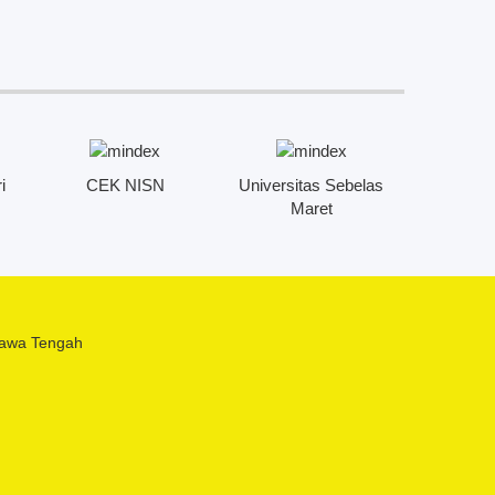
i
CEK NISN
Universitas Sebelas
PKN
Maret
 Jawa Tengah