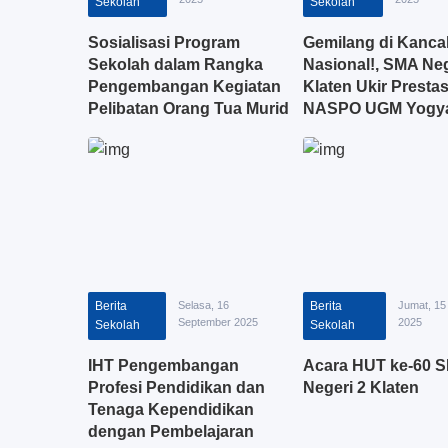
Sekolah
Sekolah
Sosialisasi Program
Gemilang di Kanca
Sekolah dalam Rangka
Nasional!, SMA Neg
Pengembangan Kegiatan
Klaten Ukir Prestas
Pelibatan Orang Tua Murid
NASPO UGM Yogya
pada Pembelajaran SMA
Negeri 2 Klaten
Berita
Selasa, 16
Berita
Jumat, 15
September 2025
2025
Sekolah
Sekolah
IHT Pengembangan
Acara HUT ke-60 
Profesi Pendidikan dan
Negeri 2 Klaten
Tenaga Kependidikan
dengan Pembelajaran