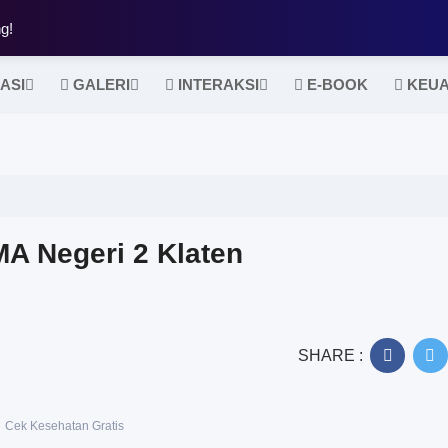
g!
ASI
GALERI
INTERAKSI
E-BOOK
KEU
MA Negeri 2 Klaten
SHARE :
Cek Kesehatan Gratis