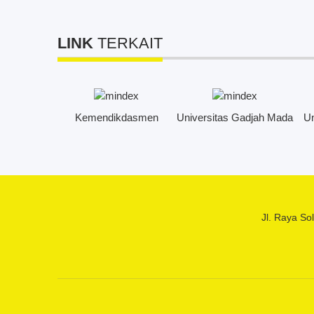
Mendalam dan
Managemen Kelas
LINK
TERKAIT
as Amikom
Kemendikdasmen
Universitas Gadjah Mada
Un
karta
Jl. Raya So