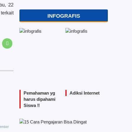
bu, 22
erkait
INFOGRAFIS
Pemahaman yg
Adiksi Internet
harus dipahami
Siswa ‼️
vember